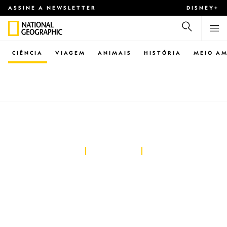
ASSINE A NEWSLETTER
DISNEY+
CIÊNCIA
VIAGEM
ANIMAIS
HISTÓRIA
MEIO AM
CIÊNCIA
Erupção na Islândia
pode ser o início de
décadas de
atividade vulcânica