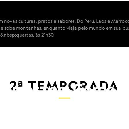
SABORES EXTREMO
OM GORDON RAMS
ovas culturas, pratos e sabores. Do Peru, Laos e Marroco
as e sobe montanhas, enquanto viaja pelo mundo em sua bus
nbsp;quartas, às 21h30.
2ª TEMPORADA
tremos com Gordon
he e pula de helicópteros em outra aventura em busca de
 à virginal Tasmânia, sua viagem culinária passa pelos pânt
 Índia e pela ilha da Sumatra. Sabores Extremos com Gord
ay explora a acide
 programação.