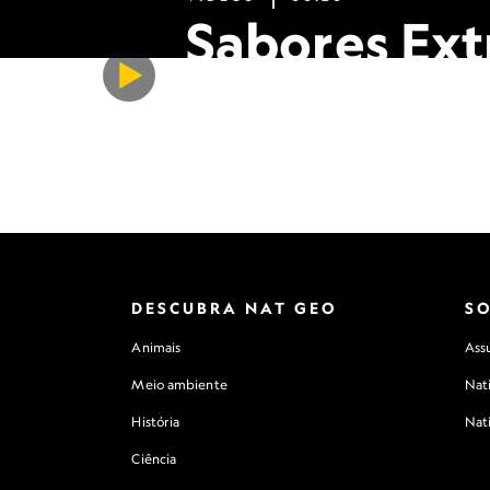
Sabores Ex
Este chefe pensava que já havia pr
DESCUBRA NAT GEO
S
Animais
Assu
Meio ambiente
Nat
História
Nat
Ciência