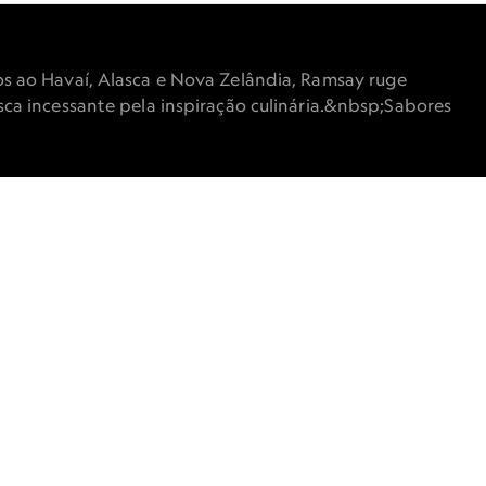
S
AY
s ao Havaí, Alasca e Nova Zelândia, Ramsay ruge
ca incessante pela inspiração culinária.&nbsp;Sabores
 Ramsay
 comida. Das grandes extensões da
anos da Louisiana, pelos fiordes da
on Ramsay estreia 9 de setembro,
ntada região