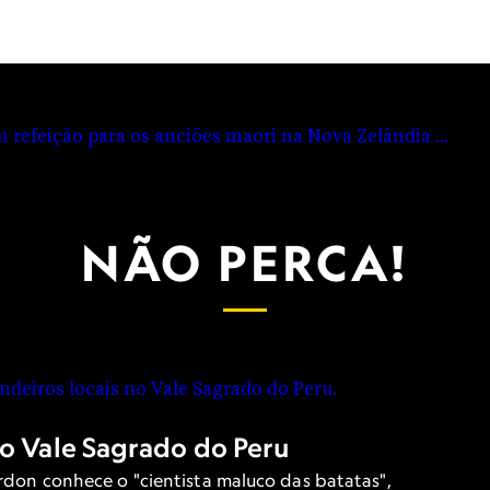
Zelândia
 polinésias, a culinária neozelandesa tem fortes raízes nas
NÃO PERCA!
o Vale Sagrado do Peru
ordon conhece o "cientista maluco das batatas",