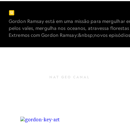
C
Gordon Ramsay está em uma missão para mergulhar em n
pelos vales, mergulha nos oceanos, atravessa florest
Extremos com Gordon Ramsay:&nbsp;novos episódios&
NAT GEO CANAL
Sabores Ex
Gordon Ramsay mergulha, pesca, col
África do Sul e das selvas da Guiana
CULTURA
Noruega, pelas montanhas do sul da
Gordon Rams
no National Geographic. Confira a