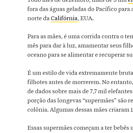
Todo mês de dezembro, mais de 3 mil
e
fora das águas geladas do Pacífico para 
norte da
Califórnia
, EUA.
Para as mães, é uma corrida contra o t
mês para dar à luz, amamentar seus filh
oceano para se alimentar e recuperar su
É um estilo de vida extremamente brut
filhotes antes de morrerem. No entanto
de dados sobre mais de 7,7 mil elefan
porção das longevas “supermães” são re
colônia. Algumas dessas mães criaram 17
Essas supermães começam a ter bebês u