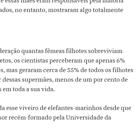
ue essas mães eram responsáveis pela maioria
dados, no entanto, mostraram algo totalmente
deração quantas fêmeas filhotes sobreviviam
netos, os cientistas perceberam que apenas 6%
es, mas geraram cerca de 55% de todos os filhotes
r dessas supermães, menos de um por cento de
s em toda a sua vida.
a esse viveiro de elefantes-marinhos desde que
ssor recém-formado pela Universidade da