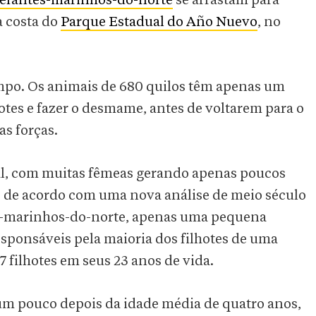
lefantes-marinhos-do-norte
se arrastam para
a costa do
Parque Estadual do Año Nuevo
, no
empo. Os animais de 680 quilos têm apenas um
otes e fazer o desmame, antes de voltarem para o
as forças.
al, com muitas fêmeas gerando apenas poucos
, de acordo com uma nova análise de meio século
tes-marinhos-do-norte, apenas uma pequena
sponsáveis pela maioria dos filhotes de uma
 filhotes em seus 23 anos de vida.
m pouco depois da idade média de quatro anos,