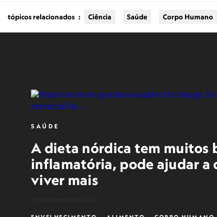
tópicos relacionados
:
Ciência
Saúde
Corpo Humano
SAÚDE
A dieta nórdica tem muitos b
inflamatória, pode ajudar a
viver mais
19 de fevereiro de 2026