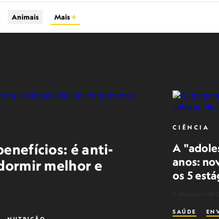
Animais
Mais
CIÊNCIA
enefícios: é anti-
A "adoles
anos: no
 dormir melhor e
os 5 está
9 de janeiro de 
SAÚDE
EN