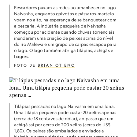
Pescadores puxam as redes ao amanhecer no lago
Naivasha, enquanto gaivotas e pássaros-martelo
voam no alto, na esperança de se banquetear com
a pescaria. A indústria pesqueira de Naivasha
começou por acidente quando chuvas torrenciais
inundaram uma criação de peixes acima do nível
do rio Malewa e um grupo de carpas escapou para
o lago. O lago também abriga tilápias, achigãs e
bagres.
FOTO DE
BRIAN OTIENO
Tilápias pescadas no lago Naivasha em uma lona.
Uma tilápia pequena pode custar 20 xelins apenas
(cerca de 18 centavos de dólar), ao passo que um
achigã sai por cerca de 200 xelins (cerca de US$
1,80). Os peixes são embalados e enviados a
Nairóbi e outras cidades, onde custam entre duas e