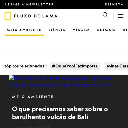
ASSINE A NEWSLETTER
DISNEY+
FLUXO DE LAMA
MEIO AMBIENTE
CIÊNCIA
VIAGEM
ANIMAIS
H
tópicos relacionados
:
#OqueVocêFazImporta
Minas Gera
MEIO AMBIENTE
O que precisamos saber sobre o
barulhento vulcão de Bali
5 de novembro de 2020