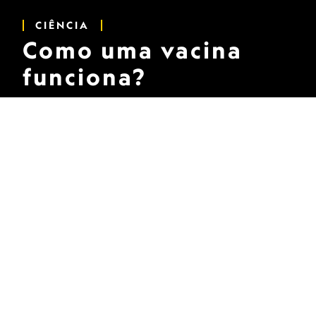
CIÊNCIA
Como uma vacina
funciona?
A imunização em massa evita milhares de mortes
por ano, segundo informa a OMS. Veja como a
vacina age no corpo para proteger de doenças.
Um profissional de saúde prepara uma dose da vacina
Sinovac COVID-19 durante um programa de vacinação
em massa em Jacarta, Indonésia.
FOTO DE
MUHAMMAD FADLI