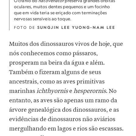
O crânio do
natovenator
preserva grandes órbitas
oculares, muitos dentes pequenos e um focinho
que em vida teria se eriçado com terminações
nervosas sensíveis ao toque.
FOTO DE
SUNGJIN LEE YUONG-NAM LEE
Muitos dos dinossauros vivos de hoje, que
nós conhecemos como pássaros,
prosperam na beira da água e além.
Também o fizeram alguns de seus
ancestrais, como as aves primitivas
marinhas
ichthyornis
e
hesperornis
. No
entanto, as aves são apenas um ramo da
árvore genealógica dos dinossauros, e as
evidências de dinossauros não aviários
mergulhando em lagos e rios são escassas.