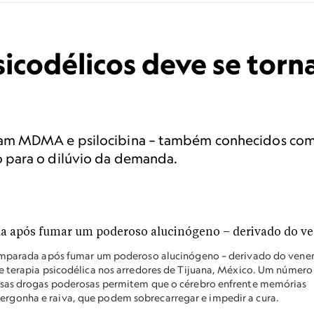
codélicos deve se torna
am MDMA e psilocibina – também conhecidos como
 para o dilúvio da demanda.
 amparada após fumar um poderoso alucinógeno – derivado do vene
e terapia psicodélica nos arredores de Tijuana, México. Um número
ssas drogas poderosas permitem que o cérebro enfrente memórias
gonha e raiva, que podem sobrecarregar e impedir a cura.