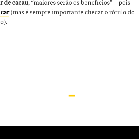
or de cacau
, “maiores serão os benefícios” – pois
car
(mas é sempre importante checar o rótulo do
o).