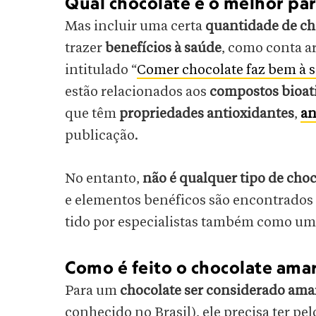
Qual chocolate é o melhor par
Mas incluir uma certa
quantidade de ch
trazer
benefícios à saúde
, como conta ar
intitulado “
Comer chocolate faz bem à 
estão relacionados aos
compostos bioat
que têm
propriedades antioxidantes
,
an
publicação.
No entanto,
não é qualquer
tipo de cho
e elementos benéficos são encontrados
tido por especialistas também como u
Como é feito o chocolate amar
Para um
chocolate ser considerado am
conhecido no Brasil), ele precisa ter 