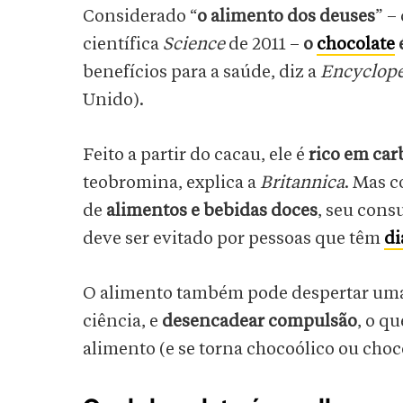
Considerado “
o alimento dos deuses
” –
científica
Science
de 2011 –
o
chocolate
benefícios para a saúde, diz a
Encyclope
Unido).
Feito a partir do cacau, ele é
rico em car
teobromina, explica a
Britannica
. Mas 
de
alimentos e bebidas doces
, seu con
deve ser evitado por pessoas que têm
di
O alimento também pode despertar um
ciência, e
desencadear compulsão
, o q
alimento (e se torna chocoólico ou chocó