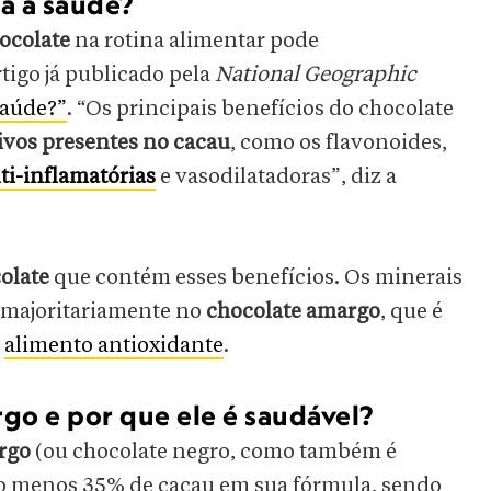
a a saúde?
ocolate
na rotina alimentar pode
tigo já publicado pela
National Geographic
saúde?”
. “Os principais benefícios do chocolate
ivos presentes no cacau
, como os flavonoides,
ti-inflamatórias
e vasodilatadoras”, diz a
colate
que contém esses benefícios. Os minerais
 majoritariamente no
chocolate amargo
, que é
m
alimento antioxidante
.
go e por que ele é saudável?
argo
(ou chocolate negro, como também é
pelo menos 35% de cacau em sua fórmula, sendo