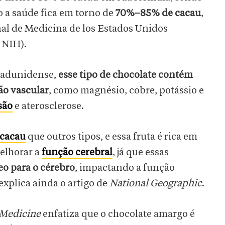
o a saúde fica em torno de
70%–85% de cacau
,
nal de Medicina de los Estados Unidos
la NIH).
stadunidense,
esse tipo de chocolate contém
ão vascular
, como magnésio, cobre, potássio e
são
e aterosclerose.
cacau
que outros tipos, e essa fruta é rica em
melhorar a
função cerebral
, já que essas
o para o cérebro
, impactando a função
explica ainda o artigo de
National Geographic
.
 Medicine
enfatiza que o chocolate amargo é