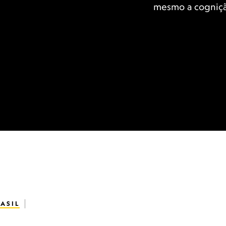
mesmo a cogniç
.
ASIL