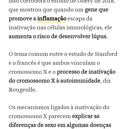
Isso corrobora o estudo de Guéry de 2018,
que mostrou que quando um
gene que
promove a
inflamação
escapa da
inativação nas células imunológicas, ele
aumenta o risco de desenvolver lúpus
.
O tema comum entre o estudo de Stanford
e o francês é que ambos vinculam o
cromossomo X e o
processo de inativação
do cromossomo X
à autoimunidade
, diz
Rougeulle.
Os mecanismos ligados à inativação do
cromossomo X parecem
explicar as
diferenças de sexo em algumas doenças