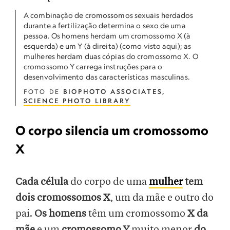
A combinação de cromossomos sexuais herdados
durante a fertilização determina o sexo de uma
pessoa. Os homens herdam um cromossomo X (à
esquerda) e um Y (à direita) (como visto aqui); as
mulheres herdam duas cópias do cromossomo X. O
cromossomo Y carrega instruções para o
desenvolvimento das características masculinas.
FOTO DE
BIOPHOTO ASSOCIATES,
SCIENCE PHOTO LIBRARY
O corpo silencia um cromossomo
X
Cada célula
do corpo de uma
mulher
tem
dois cromossomos X
, um da mãe e outro do
pai.
Os homens
têm um cromossomo
X da
mãe
e um
cromossomo Y
muito menor
do