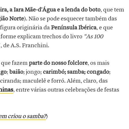
ira, a Iara Mãe-d'Água e a lenda do boto
, que tem
ião Norte
). Não se pode esquecer também das
 figura originária da
Península Ibérica
, e que
nforme explicam trechos do livro
“As 100
”, de A.S. Franchini.
s que fazem
parte do nosso folclore
, os mais
ngo
;
baião
; jongo;
carimbó; samba; congado
;
; ciranda; maculelê e forró. Além, claro, das
ninas
, entre várias outras celebrações de festas
uem criou o samba?
)