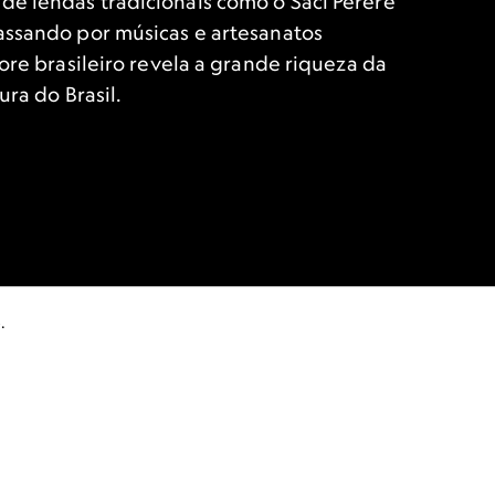
e lendas tradicionais como o Saci Pererê
assando por músicas e artesanatos
lore brasileiro revela a grande riqueza da
ura do Brasil.
.