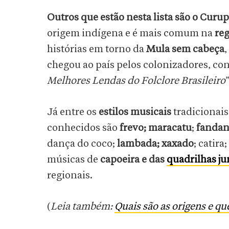
Outros que estão nesta lista são o Curup
origem indígena e é mais comum na
reg
histórias em torno da
Mula sem cabeça
,
chegou ao país pelos colonizadores, co
Melhores Lendas do Folclore Brasileiro
Já entre os
estilos musicais
tradicionai
conhecidos são
frevo; maracatu
;
fanda
dança do coco;
lambada; xaxado
; catira
músicas de
capoeira e das
quadrilhas ju
regionais.
(
Leia também:
Quais são as origens e q