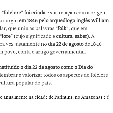
“folclore” foi criada
e sua relação com a origem
mo surgiu
em 1846 pelo arqueólogo inglês William
lar, que uniu as palavras “
folk
”, que em
“
lore
” (cujo significado é
cultura
,
saber)
. A
eira vez justamente no
dia 22 de agosto
de 1846
um povo, conta o artigo governamental.
nstituído o dia 22 de agosto como o Dia do
embrar e valorizar todos os aspectos do folclore
cultura popular do país.