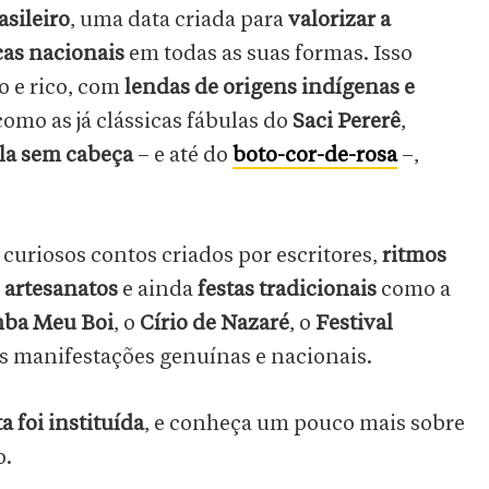
asileiro
, uma data criada para
valorizar a
cas nacionais
em todas as suas formas. Isso
o e rico, com
lendas de origens indígenas e
omo as já clássicas fábulas do
Saci Pererê
,
a sem cabeça
– e até do
boto-cor-de-rosa
–,
a curiosos contos criados por escritores,
ritmos
,
artesanatos
e ainda
festas tradicionais
como a
ba Meu Boi
, o
Círio de Nazaré
, o
Festival
ras manifestações genuínas e nacionais.
a foi instituída
, e conheça um pouco mais sobre
o.