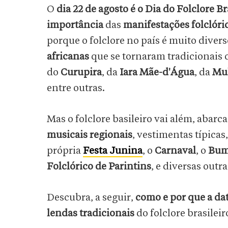
O
dia 22 de agosto é o Dia do Folclore Br
importância
das
manifestações folclóri
porque o folclore no país é muito divers
africanas
que se tornaram tradicionais c
do
Curupira
, da
Iara Mãe-d'Água
, da
Mul
entre outras.
Mas o folclore basileiro vai além, abarc
musicais regionais
, vestimentas típicas
própria
Festa Junina
, o
Carnaval
, o
Bum
Folclórico de Parintins
, e diversas out
Descubra, a seguir,
como e por que a dat
lendas tradicionais
do folclore brasileir