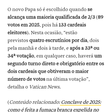
O novo Papa só é escolhido quando
se
alcança uma maioria qualificada de 2/3
(
89
votos em 2025
, pois há
133 cardeais
eleitores
). Nesta ocasião, “estão
previstos
quatro escrutínios por dia
, dois
pela manhã e dois à tarde, e
após a 33ª ou
34ª votação
, em qualquer caso, haverá
um
segundo turno direto e obrigatório entre os
dois cardeais que obtiveram o maior
número de votos
na última votação”,
detalha o
Vatican News
.
(
Conteúdo relacionado:
Conclave de 2025:
como é feita a fumaça branca expelida no