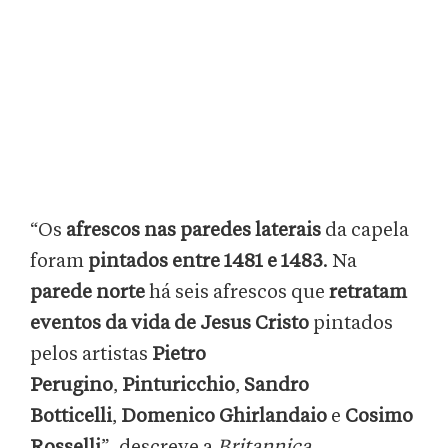
“Os
afrescos nas paredes laterais
da capela
foram
pintados entre 1481 e 1483
. Na
parede norte
há seis afrescos que
retratam
eventos da vida de Jesus Cristo
pintados
pelos artistas
Pietro
Perugino
,
Pinturicchio
,
Sandro
Botticelli
,
Domenico Ghirlandaio
e
Cosimo
Rosselli
”, descreve a
Britannica
.