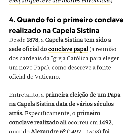
eleição que teve até mortes envolvidas
)
4. Quando foi o primeiro conclave
realizado na Capela Sistina
Desde
1878
, a
Capela Sistina tem sido a
sede oficial do
conclave papal
(a reunião
dos cardeais da Igreja Católica para eleger
um novo Papa), como descreve a fonte
oficial do Vaticano.
Entretanto, a
primeira eleição de um Papa
na Capela Sistina data de vários séculos
atrás
. Especificamente, o
primeiro
conclave realizado ali
ocorreu em
1492
,
quando
Alexandre 6º
(1492 – 1503)
foi