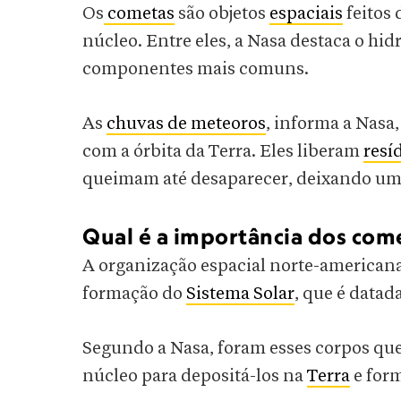
Os
cometas
são objetos
espaciais
feitos 
núcleo. Entre eles, a Nasa destaca o hi
componentes mais comuns.
As
chuvas de meteoros
, informa a Nasa
com a órbita da Terra. Eles liberam
resí
queimam até desaparecer, deixando um 
Qual é a importância dos com
A organização espacial norte-americana
formação do
Sistema Solar
, que é datad
Segundo a Nasa, foram esses corpos qu
núcleo para depositá-los na
Terra
e form