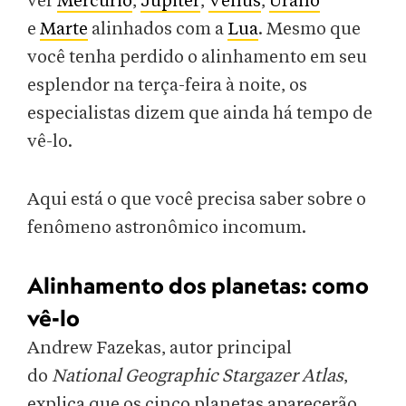
ver
Mercúrio
,
Júpiter
,
Vênus
,
Urano
e
Marte
alinhados com a
Lua
. Mesmo que
você tenha perdido o alinhamento em seu
esplendor na terça-feira à noite, os
especialistas dizem que ainda há tempo de
vê-lo.
Aqui está o que você precisa saber sobre o
fenômeno astronômico incomum.
Alinhamento dos planetas: como
vê-lo
Andrew Fazekas, autor principal
do
National Geographic Stargazer Atlas
,
explica que os cinco planetas aparecerão