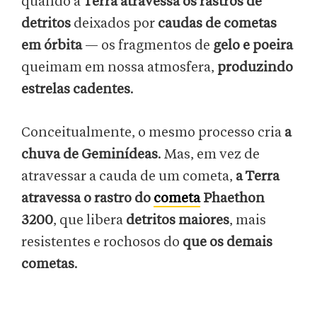
quando a
Terra atravessa os rastros de
detritos
deixados por
caudas de cometas
em órbita
— os fragmentos de
gelo e poeira
queimam em nossa atmosfera,
produzindo
estrelas cadentes
.
Conceitualmente, o mesmo processo cria
a
chuva de Geminídeas
. Mas, em vez de
atravessar a cauda de um cometa,
a Terra
atravessa o rastro do
cometa
Phaethon
3200
, que libera
detritos maiores
, mais
resistentes e rochosos do
que os demais
cometas
.