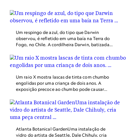
em resposta às preocupações com o desmatamento.
Um respingo de azul, do tipo que Darwin
observou, é refletido em uma baía na Terra do
Fogo, no Chile. A cordilheira Darwin, batizada
em homenagem ao jovem naturalista pelo
capitão FitzRoy em 1834, ergue-se acima dela.
Um raio X mostra lascas de tinta com chumbo
engolidas por uma criança de dois anos. A
exposição precoce ao chumbo pode causar
problemas mentais e físicos de longo prazo e,
em casos graves, pode ser fatal.
Atlanta Botanical GardenUma instalação de
vidro do artista de Seattle, Dale Chihuly, cria