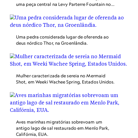
uma peça central na Levy Parterre Fountain no
Atlanta Botanical Garden. Espalhado no centro
de Atlanta, o local apresenta jardins de flores,
um jardim japonês e um jardim murado
"secreto", apenas para citar alguns destaques. O
espaço também é um local de exposições de
Uma pedra considerada lugar de oferenda ao
arte, concertos, coquetéis e outros eventos
deus nórdico Thor, na Groenlândia.
populares.
Mulher caracterizada de sereia no Mermaid
Shot, em Weeki Wachee Spring, Estados Unidos.
Aves marinhas migratórias sobrevoam um
antigo lago de sal restaurado em Menlo Park,
Califórnia, EUA.