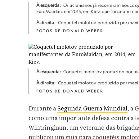
À esquerda:
Os ucranianos já recorreram aos coq
EuroMaidan, em 2014, em Kiev, que forçaram o pre
À direita:
Coquetel molotov produzido por manif
FOTOS DE DONALD WEBER
À esquerda:
Coquetel molotov produzido por ma
À direita:
Coquetel molotov produzido por manif
FOTOS DE DONALD WEBER
Durante a
Segunda Guerra Mundial
, a 
como uma importante defesa contra a t
Wintringham, um veterano das brigadas
publicou um guia para coquetéis moloto