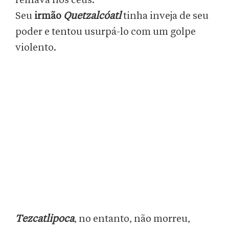
reinava nos céus.
Seu
irmão
Quetzalcóatl
tinha inveja de seu
poder e tentou usurpá-lo com um golpe
violento.
Tezcatlipoca
, no entanto, não morreu,