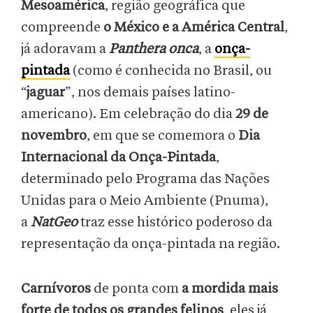
Mesoamérica
, região geográfica que
compreende
o México e a América Central
,
já adoravam a
Panthera onca
, a
onça-
pintada
(como é conhecida no Brasil, ou
“
jaguar
”, nos demais países latino-
americano). Em celebração do dia
29 de
novembro
, em que se comemora o
Dia
Internacional da Onça-Pintada
,
determinado pelo Programa das Nações
Unidas para o Meio Ambiente (Pnuma),
a
NatGeo
traz esse histórico poderoso da
representação da onça-pintada na região.
Carnívoros
de ponta com
a mordida mais
forte de todos os grandes felinos
, eles já