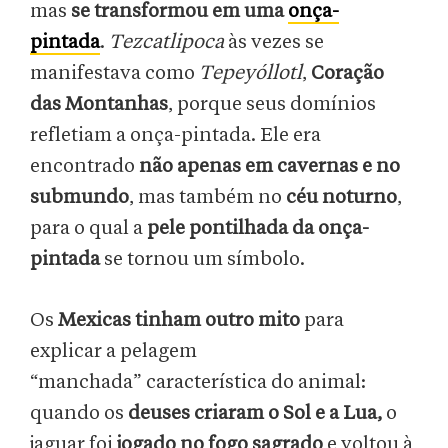
mas
se transformou em uma
onça-
pintada
.
Tezcatlipoca
às vezes se
manifestava como
Tepeyóllotl
,
Coração
das Montanhas
, porque seus domínios
refletiam a onça-pintada. Ele era
encontrado
não apenas em cavernas e no
submundo
, mas também no
céu noturno
,
para o qual a
pele pontilhada da onça-
pintada
se tornou um símbolo.
Os
Mexicas tinham outro mito
para
explicar a
pelagem
“manchada”
característica do animal:
quando os
deuses criaram o Sol e a Lua,
o
jaguar foi
jogado no fogo sagrado
e voltou à