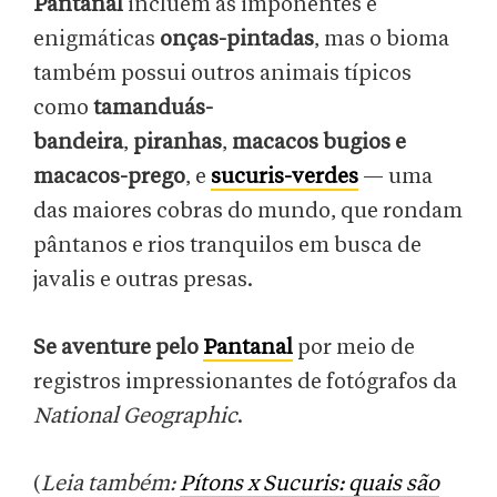
Pantanal
incluem as imponentes e
enigmáticas
onças-pintadas
, mas o bioma
também possui outros animais típicos
como
tamanduás-
bandeira
,
piranhas
,
macacos bugios e
macacos-prego
, e
sucuris-verdes
— uma
das maiores cobras do mundo, que rondam
pântanos e rios tranquilos em busca de
javalis e outras presas.
Se aventure pelo
Pantanal
por meio de
registros impressionantes de fotógrafos da
National Geographic
.
(
Leia também:
Pítons x Sucuris: quais são