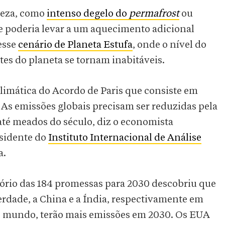
reza, como
intenso degelo do
permafrost
ou
ue poderia levar a um aquecimento adicional
esse
cenário de Planeta Estufa
, onde o nível do
tes do planeta se tornam inabitáveis.
climática do Acordo de Paris que consiste em
 As emissões globais precisam ser reduzidas pela
até meados do século, diz o economista
esidente do
Instituto Internacional de Análise
a.
atório das 184 promessas para 2030 descobriu que
erdade, a China e a Índia, respectivamente em
do mundo, terão mais emissões em 2030. Os EUA