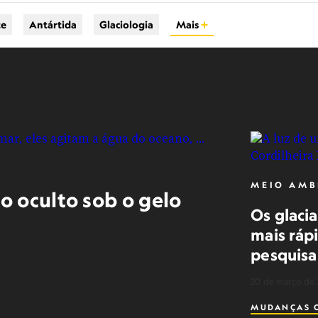
te
Antártida
Glaciologia
Mais
MEIO AMB
 oculto sob o gelo
Os glaci
mais ráp
pesquisa
20 de março de 
MUDANÇAS C