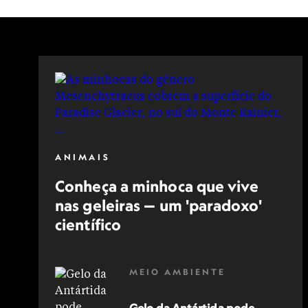
NAVIO DE CRUZEIRO
MEIO AMBIENTE
ECOTURISMO
GELEIRA
GLACIOLOGIA
EXPEDIÇÕES POLARES
ANIMAIS
Conheça a minhoca que vive
nas geleiras — um 'paradoxo'
científico
MEIO AMBIENTE