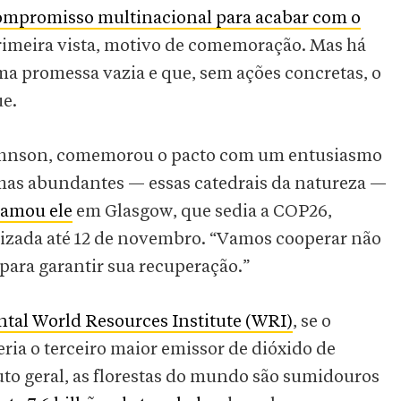
ompromisso multinacional para acabar com o
 primeira vista, motivo de comemoração. Mas há
a promessa vazia e que, sem ações concretas, o
ue.
 Johnson, comemorou o pacto com um entusiasmo
emas abundantes — essas catedrais da natureza —
lamou ele
em Glasgow, que sedia a COP26,
lizada até 12 de novembro. “Vamos cooperar não
 para garantir sua recuperação.”
al World Resources Institute (WRI)
, se o
ria o terceiro maior emissor de dióxido de
to geral, as florestas do mundo são sumidouros