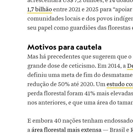
acrescentará US$ 7,2 bilhões, e 14 doa
1,7 bilhão
entre 2021 e 2025 para “apoiar 
comunidades locais e dos povos indíge
seu papel como guardiões das florestas 
Motivos para cautela
Mas há precedentes que sugerem que o
grande dose de ceticismo. Em 2014, a
De
definiu uma meta de fim do desmatamen
redução de 50% até 2020. Um
estudo co
perda florestal foram 41% mais elevadas
nos anteriores, e que uma área do tama
E embora 40 nações tenham endossado a
a
área florestal mais extensa
— Brasil e 