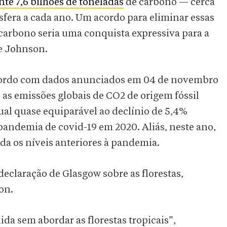
e 7,6 bilhões de toneladas
de carbono — cerca
fera a cada ano. Um acordo para eliminar essas
carbono seria uma conquista expressiva para a
e Johnson.
acordo com dados anunciados em 04 de novembro
, as emissões globais de CO2 de origem fóssil
al quase equiparável ao declínio de 5,4%
andemia de covid-19 em 2020. Aliás, neste ano,
eda os níveis anteriores à pandemia.
claração de Glasgow sobre as florestas,
on.
da sem abordar as florestas tropicais”,