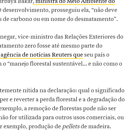
Nurbaya Bakar
, ministra do Meio Ambiente do
O desenvolvimento, prosseguiu ela, “não deve
es de carbono ou em nome do desmatamento”.
egar, vice-ministro das Relações Exteriores do
atamento zero fosse até mesmo parte do
 agência de notícias Reuters que
seu país o
“manejo florestal sustentável... e não como o
mente nítida na declaração: qual o significado
r e reverter a perda florestal e a degradação do
 exemplo, a remoção de florestas pode não ser
o for utilizada para outros usos comerciais, ou
por exemplo, produção de
pellets
de madeira.