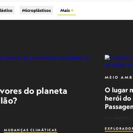
lástico
Microplásticos
Mais
MEIO AMB
rvores do planeta
O lugar 
herói do 
ilão?
Passage
2 de dezembro 
EXPLORADO
MUDANÇAS CLIMÁTICAS