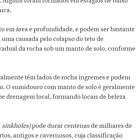
o. Alguns foram formados em estágios de baixo
ica.
o em área e profundidade, e podem ser bastante
, uma causada pelo colapso do teto de
gradual da rocha sob um manto de solo, conforme
ralmente têm lados de rocha íngremes e podem
olo. O sumidouro com manto de solo é geralmente
e drenagem local, formando locais de beleza
u
sinkholes)
pode durar centenas de milhares de
tos, antigos e cavernosos, cuja classificação