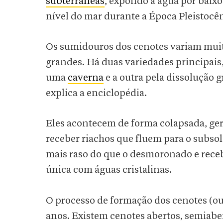
subterrâneas
, expondo a água por baix
nível do mar durante a Época Pleistocên
Os sumidouros dos cenotes variam muit
grandes. Há duas variedades principais
uma
caverna
e a outra pela dissolução 
explica a enciclopédia.
Eles acontecem de forma colapsada, ge
receber riachos que fluem para o subs
mais raso do que o desmoronado e receb
única com águas cristalinas.
O processo de formação dos cenotes (o
anos. Existem cenotes abertos, semiaber