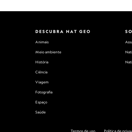
DESCUBRA NAT GEO
S
Animais
Assu
Meio ambiente
Nat
História
Nat
Ciência
Viagem
Fotografia
Espaço
Saúde
Termos de uso
Política de priv