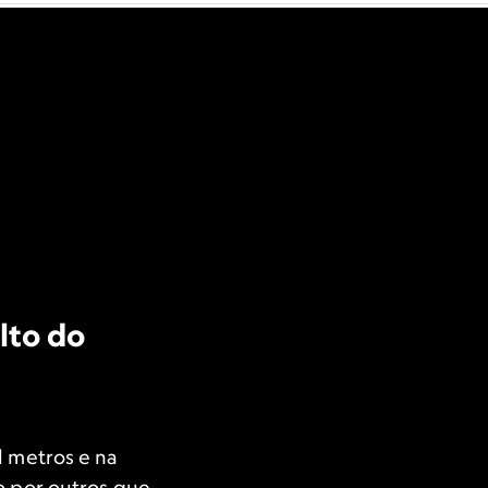
lto do
l metros e na
o por outros que