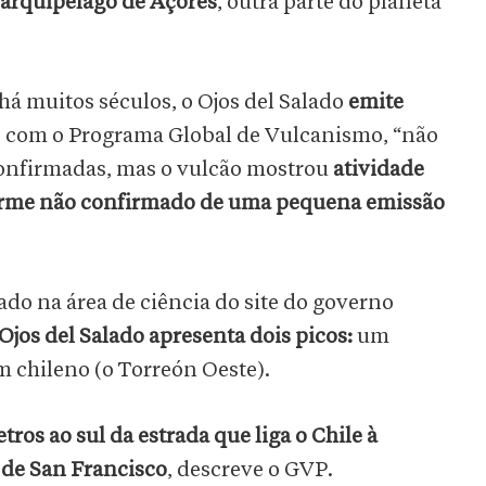
arquipélago de Açores
, outra parte do planeta
há muitos séculos, o Ojos del Salado
emite
o com o Programa Global de Vulcanismo, “não
confirmadas, mas o vulcão mostrou
atividade
forme não confirmado de uma pequena emissão
do na área de ciência do site do governo
jos del Salado apresenta dois picos:
um
m chileno (o Torreón Oeste).
tros ao sul da estrada que liga o Chile à
 de San Francisco
, descreve o GVP.