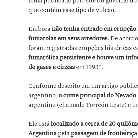
tema publicado pelo site do governo do
que contém esse tipo de vulcão.
Embora
não tenha entrado em erupção
fumarolas em seus arredores
. De acord
foram registradas erupções históricas 
fumarólica persistente e houve um in
de gases e cinzas
em 1993”.
Conforme descrito em um artigo publica
argentino,
o cume principal do Nevado O
argentino (chamado Torreón Leste) e u
Ele está
localizado a cerca de 20 quilôme
Argentina
pela
passagem de fronteiriça