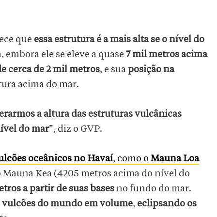
rece que
essa estrutura é a mais alta se o nível do
a, embora ele se eleve a quase
7 mil metros acima
 de cerca de 2 mil metros
, e sua
posição na
ltura acima do mar.
erarmos a altura das estruturas vulcânicas
nível do mar
”, diz o GVP.
ulcões oceânicos no Havaí
, como o
Mauna Loa
 o Mauna Kea (4205 metros acima do nível do
tros a partir de suas bases
no fundo do mar.
s vulcões do mundo em volume
,
eclipsando os