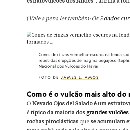
estratovulcões dos Andes
”, afirma a fon
(
Vale a pena ler também:
Os 5 dados cur
Cones de cinzas vermelho-escuros na fenda sud
repetidas erupções de magma pegajoso (tephra
Nacional dos Vulcões do Havaí.
FOTO DE
JAMES L. AMOS
Como é o vulcão mais alto d
O
Nevado Ojos del Salado é um estratov
é
típico da maioria dos
grandes vulcões
rochas piroclásticas
que
se acumulam e