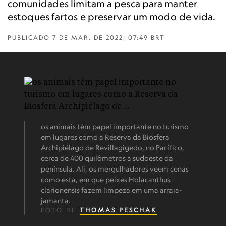
comunidades limitam a pesca para manter
estoques fartos e preservar um modo de vida.
PUBLICADO
7 DE MAR. DE 2022, 07:49 BRT
os animais têm papel importante no turismo
em lugares como a Reserva da Biosfera
Archipiélago de Revillagigedo, no Pacífico,
cerca de 400 quilômetros a sudoeste da
península. Ali, os mergulhadores veem cenas
como esta, em que peixes Holacanthus
clarionensis fazem limpeza em uma arraia-
jamanta.
FOTO DE
THOMAS PESCHAK