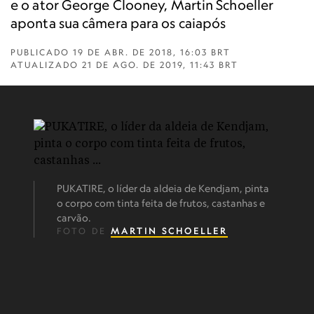
e o ator George Clooney, Martin Schoeller
aponta sua câmera para os caiapós
PUBLICADO
19 DE ABR. DE 2018, 16:03 BRT
ATUALIZADO
21 DE AGO. DE 2019, 11:43 BRT
PUKATIRE, o líder da aldeia de Kendjam, pinta
o corpo com tinta feita de frutos, castanhas e
carvão.
FOTO DE
MARTIN SCHOELLER