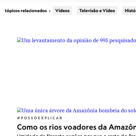
humanos?
tópicos relacionados
:
Vídeos
Televisão e Vídeo
Histó
A inteligência artificial que temos h
pode ganhar dos melhores enxadrist
#POSSOEXPLICAR
Como os rios voadores da Amazôni