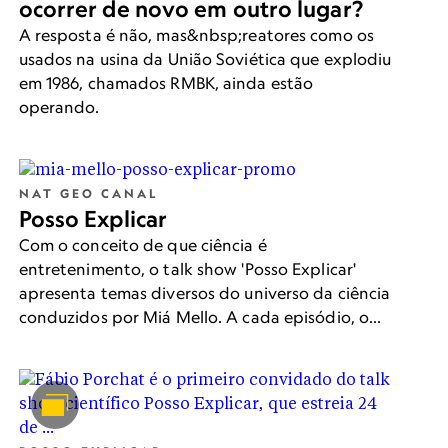
ocorrer de novo em outro lugar?
A resposta é não, mas&nbsp;reatores como os
usados na usina da União Soviética que explodiu
em 1986, chamados RMBK, ainda estão
operando.
NAT GEO CANAL
Posso Explicar
Com o conceito de que ciência é
entretenimento, o talk show 'Posso Explicar'
apresenta temas diversos do universo da ciência
conduzidos por Miá Mello. A cada episódio, o
programa trará celebridades brasileiras como
convidados especiais, participando de
entrevistas e quadros variados, como esquetes
humorísticas e experimentos científico-
tecnológicos. Gostou? A produção original