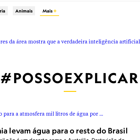
ria
Animais
Mais
oje ainda é muito restrita.&nbsp;Um programa desenvolvido
as do mundo, mas não identifica&nbsp;um objeto numa i
#POSSOEXPLICAR
a levam água para o resto do Brasil