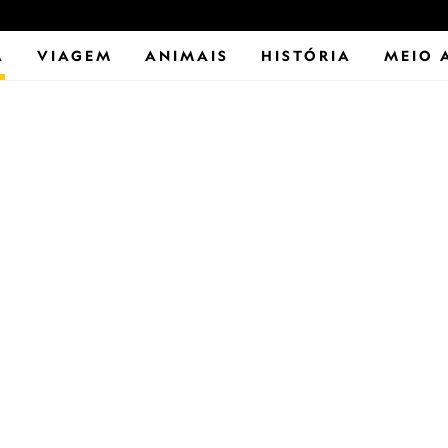
A
VIAGEM
ANIMAIS
HISTÓRIA
MEIO 
a artificial ainda v