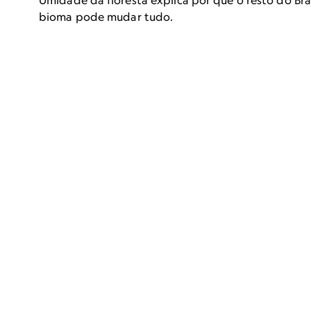
Umidade da floresta explica por que o resto do Bra
bioma pode mudar tudo.
#POSSOEXPLICAR
Será possíve