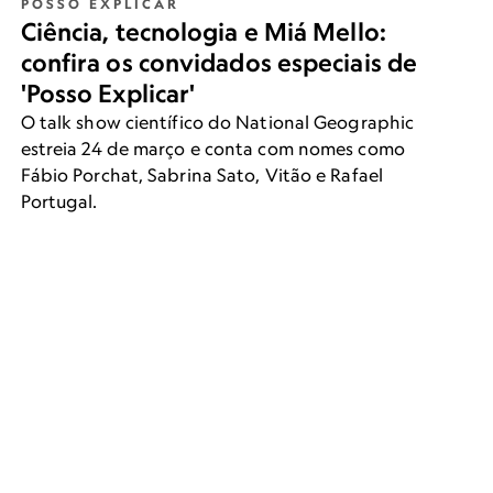
POSSO EXPLICAR
'Posso Explicar' estreia 24 de março, às 21h, no
Ciência, tecnologia e Miá Mello:
National Geographic.
confira os convidados especiais de
'Posso Explicar'
O talk show científico do National Geographic
estreia 24 de março e conta com nomes como
Fábio Porchat, Sabrina Sato, Vitão e Rafael
Portugal.