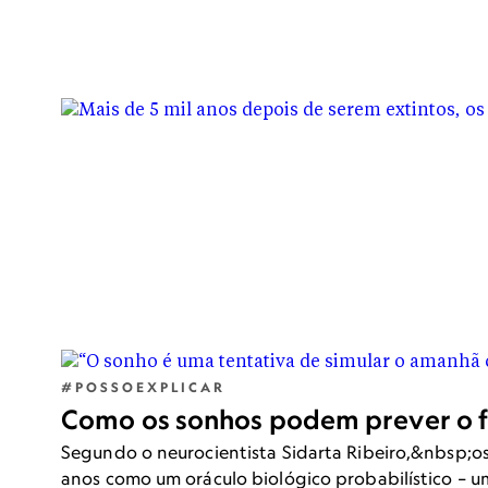
Cientistas de todo o mundo correm pa
resultados até agora são tímidos.&nb
#POSSOEXPLICAR
Como os sonhos podem prever o 
Segundo o neurocientista Sidarta Ribeiro,&nbsp;o
anos como um oráculo biológico probabilístico – 