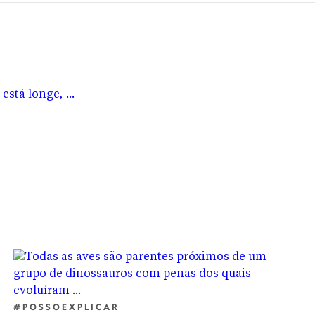
 para jogar xadrez, por exemplo,
magem.
#POSSOEXPLICAR