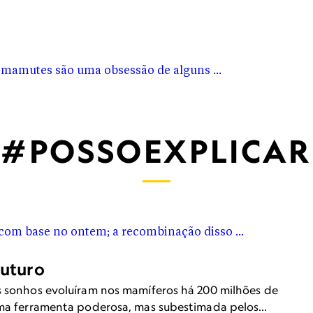
ra desenvolver técnicas de reprodução a partir de vestígi
sp;
#POSSOEXPLICAR
futuro
s sonhos evoluíram nos mamíferos há 200 milhões de
uma ferramenta poderosa, mas subestimada pelos