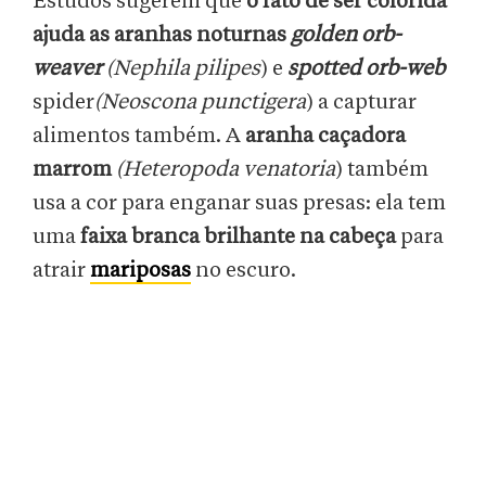
Estudos sugerem que
o fato de ser colorida
ajuda as aranhas noturnas
golden orb-
weaver
(Nephila pilipes
) e
spotted orb-web
spider
(Neoscona punctigera
) a capturar
alimentos também. A
aranha caçadora
marrom
(Heteropoda venatoria
) também
usa a cor para enganar suas presas: ela tem
uma
faixa branca brilhante na cabeça
para
atrair
mariposas
no escuro.