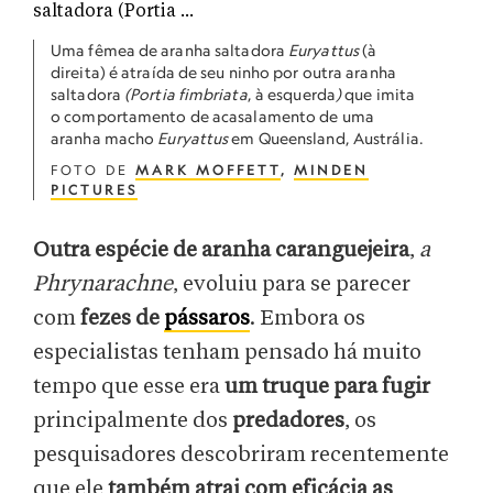
Uma fêmea de aranha saltadora
Euryattus
(à
direita) é atraída de seu ninho por outra aranha
saltadora
(Portia fimbriata
, à esquerda
)
que imita
o comportamento de acasalamento de uma
aranha macho
Euryattus
em Queensland, Austrália.
FOTO DE
MARK MOFFETT
,
MINDEN
PICTURES
Outra espécie de aranha caranguejeira
,
a
Phrynarachne
, evoluiu para se parecer
com
fezes de
pássaros
. Embora os
especialistas tenham pensado há muito
tempo que esse era
um truque para fugir
principalmente dos
predadores
, os
pesquisadores descobriram recentemente
que ele
também atrai com eficácia as