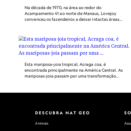
Na década de 1970, na área ao redor do
Acampamento 41 ao norte de Manaus, Lovejoy
convenceu os fazendeiros a deixar intactas áreas
de floresta de diversos tamanhos. Nas décadas
seguintes, os cientistas monitoraram essas áreas
para saber como a fragmentação da floresta afeta
a vida selvagem.
Esta mariposa-joia tropical, Acraga coa, é
encontrada principalmente na América Central. As
mariposas-joia passam por uma transformação
espetacular: de lagartas transparentes recobertas
por um gel protetor a vibrantes mariposas
peludas.
DESCUBRA NAT GEO
S
Animais
Assu