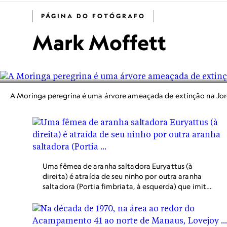
PÁGINA DO FOTÓGRAFO
Mark Moffett
A Moringa peregrina é uma árvore ameaçada de extinção na Jordâ
Uma fêmea de aranha saltadora Euryattus (à
direita) é atraída de seu ninho por outra aranha
saltadora (Portia fimbriata, à esquerda) que imita
o comportamento de acasalamento de uma
aranha macho Euryattus em Queensland, Austrália.