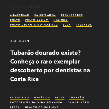
7 de outubro de 2025
MIMETISMO
CAMUFLAGEM
CEFALÓPODES
POLVO
POLVO-COMUM
NAMORO
POLVO-GIGANTE-DO-PACÍFICO
LULA
PREDATOR
ANIMAIS
Tubarão dourado existe?
Conheça o raro exemplar
descoberto por cientistas na
Costa Rica
17 de setembro de 2025
COSTA RICA
GENÉTICA
PEIXE
TUBARÃO
FOTOGRAFIA DA VIDA SELVAGEM
CAMUFLAGEM
PESCA
HEALTH CONDITIONS