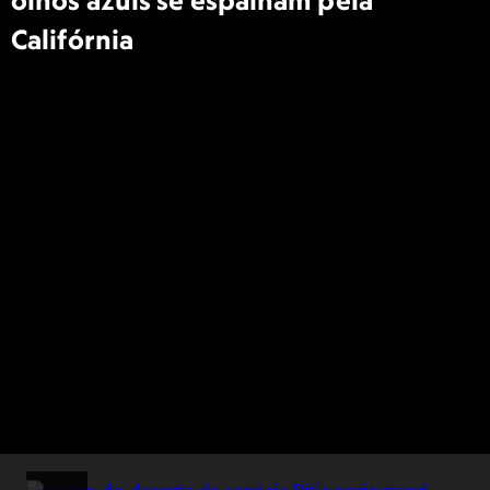
olhos azuis se espalham pela
Califórnia