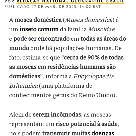
POR
REDAÇÃO NATIONAL GEOGRAPHIC BRASIL
PUBLICADO
27 DE MAR. DE 2025, 14:02 BRT
A
mosca doméstica
(
Musca domestica
) é
um
inseto comum
da família
Muscidae
e
pode ser encontrado
em
todas as áreas do
mundo
onde há populações humanas. De
fato, estima-se que “
cerca de 90% de todas
as moscas em residências humanas são
domésticas
”, informa a
Encyclopaedia
Britannica
(uma plataforma de
conhecimentos gerais do Reino Unido).
Além de
serem
incômodas
, as moscas
representam um
risco potencial à saúde
,
pois podem
transmitir muitas
doenças