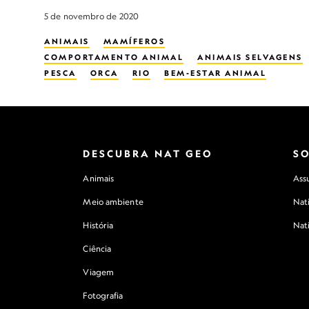
5 de novembro de 2020
ANIMAIS
MAMÍFEROS
COMPORTAMENTO ANIMAL
ANIMAIS SELVAGENS
PESCA
ORCA
RIO
BEM-ESTAR ANIMAL
PAPO LITERÁRIO
MULHERES NA CONSERVAÇÃO
COMUNICAÇÃO ANIMAL
GESTÃO DA VIDA SELVAGEM
GOLFINHOS
MAMÍFERO MARINHO
REINTRODUÇÃO NA VIDA SELVAGEM
DESCUBRA NAT GEO
S
Animais
Assu
Meio ambiente
Nat
História
Nat
Ciência
Viagem
Fotografia