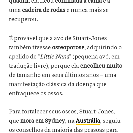
quadril
, ela ficou
confinada à cama
e a
uma
cadeira de rodas
e nunca mais se
recuperou.
É provável que a avó de Stuart-Jones
também tivesse
osteoporose
, adquirindo o
apelido de "
Little Nana
" (pequena avó, em
tradução livre), porque ela
encolheu muito
de tamanho em seus últimos anos – uma
manifestação clássica da doença que
enfraquece os ossos.
Para fortalecer seus ossos, Stuart-Jones,
que
mora em Sydney
, na
Austrália
, seguiu
os conselhos da maioria das pessoas para