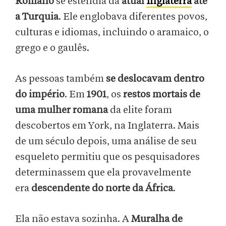
Romano
se estendia da
atual
Inglaterra
até
a Turquia
. Ele englobava diferentes povos,
culturas e idiomas, incluindo o aramaico, o
grego e o gaulês.
As pessoas também
se deslocavam dentro
do império
. Em
1901
, os
restos mortais de
uma mulher romana
da elite foram
descobertos em York, na Inglaterra. Mais
de um século depois, uma análise de seu
esqueleto permitiu que os pesquisadores
determinassem que ela provavelmente
era
descendente do norte da África
.
Ela não estava sozinha. A
Muralha de