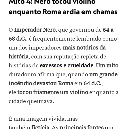
Mito 4: Nero tocou violino
enquanto Roma ardia em chamas
O
Imperador Nero
, que governou de
54 a
68 d.C.
, é frequentemente lembrado como
um dos imperadores
mais notórios da
história
, com sua reputação repleta de
histórias de
excessos e crueldade
.
Um mito
duradouro afirma que, quando
um grande
incêndio devastou Roma
em
64 d.C.
,
ele
tocou friamente um violino
enquanto a
cidade queimava.
É uma imagem vívida, mas
também
fictícia
. As
principais fontes
que