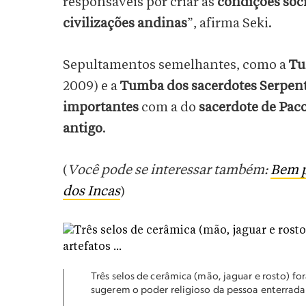
responsáveis por criar as
condições soci
civilizações andinas
”, afirma Seki.
Sepultamentos semelhantes, como a
Tu
2009) e a
Tumba dos sacerdotes Serpen
importantes
com a do
sacerdote de Pa
antigo
.
(
Você pode se interessar também:
Bem p
dos Incas
)
Três selos de cerâmica (mão, jaguar e rosto) f
sugerem o poder religioso da pessoa enterrada