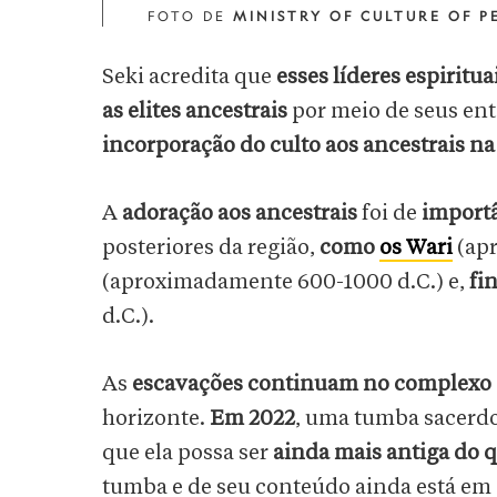
FOTO DE
MINISTRY OF CULTURE OF P
Seki acredita que
esses líderes espiritua
as elites ancestrais
por meio de seus ent
incorporação do culto aos ancestrais n
A
adoração aos ancestrais
foi de
importâ
posteriores da região,
como
os Wari
(ap
(aproximadamente 600-1000 d.C.) e,
fi
d.C.).
As
escavações continuam no complexo
horizonte.
Em 2022
, uma tumba sacerdot
que ela possa ser
ainda mais antiga do 
tumba e de seu conteúdo ainda está e