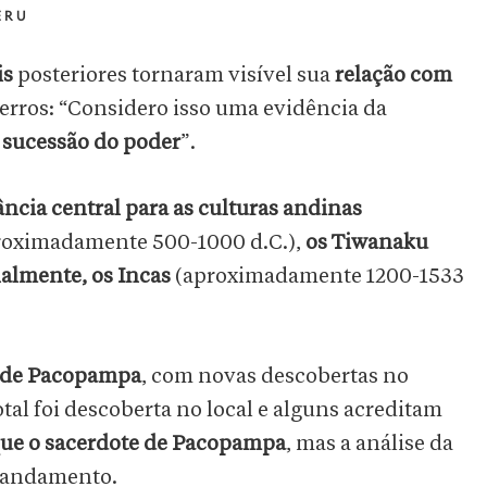
ERU
is
posteriores tornaram visível sua
relação com
erros: “Considero isso uma evidência da
a sucessão do poder
”.
ncia central para as culturas andinas
roximadamente 500-1000 d.C.),
os Tiwanaku
nalmente, os Incas
(aproximadamente 1200-1533
 de Pacopampa
, com novas descobertas no
al foi descoberta no local e alguns acreditam
que o sacerdote de Pacopampa
, mas a análise da
m andamento.