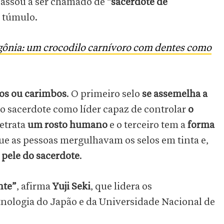
assou a ser chamado de “
sacerdote de
u túmulo.
gônia: um crocodilo carnívoro com dentes como
los ou carimbos
. O primeiro selo
se assemelha a
do sacerdote como líder capaz de controlar
o
etrata
um rosto humano
e o terceiro tem a
forma
ue as pessoas mergulhavam os selos em tinta e,
pele do sacerdote
.
nte”
, afirma
Yuji Seki
, que lidera os
nologia do Japão e da Universidade Nacional de