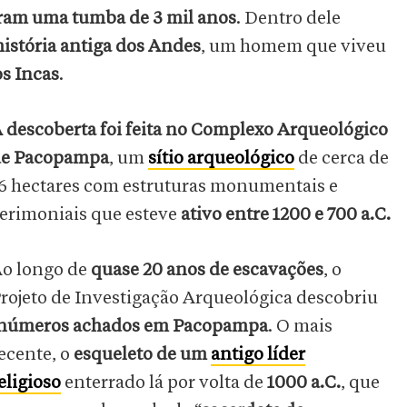
ram uma tumba de 3 mil anos
. Dentro dele
história antiga dos Andes
, um homem que viveu
s Incas
.
 descoberta foi feita no Complexo Arqueológico
e Pacopampa
, um
sítio arqueológico
de cerca de
6 hectares com estruturas monumentais e
erimoniais que esteve
ativo entre 1200 e 700 a.C.
o longo de
quase 20 anos de escavações
, o
rojeto de Investigação Arqueológica descobriu
números achados em Pacopampa
. O mais
ecente, o
esqueleto de um
antigo líder
eligioso
enterrado lá por volta de
1000 a.C.
, que