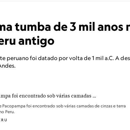
ma tumba de 3 mil anos
eru antigo
e peruano foi datado por volta de 1 mil a.C. A d
Andes.
 de Pacopampa foi encontrado sob várias camadas de cinzas e terra
no Peru.
ERU