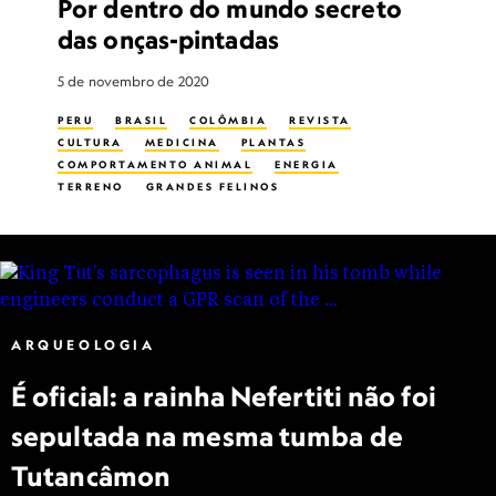
Por dentro do mundo secreto
das onças-pintadas
5 de novembro de 2020
PERU
BRASIL
COLÔMBIA
REVISTA
CULTURA
MEDICINA
PLANTAS
COMPORTAMENTO ANIMAL
ENERGIA
TERRENO
GRANDES FELINOS
OBSERVAR A VIDA SELVAGEM
FLORESTA
EDIFÍCIOS
CERIMÔNIAS
CARNÍVOROS
ÁGUA
MORTE
MEIO AMBIENTE
ÁRVORES
OLHO
VIDA FAMILIAR
PERDA DE HABITAT
PRESERVAÇÃO DO HABITAT
ONÇA-PINTADA
LUZ
TABACO
ARQUEOLOGIA
MULHERES NA CONSERVAÇÃO
É oficial: a rainha Nefertiti não foi
sepultada na mesma tumba de
Tutancâmon