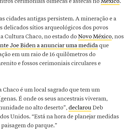
ntros cerimoniais olmecas e astecas no
México
.
as cidades antigas persistem. A mineração e a
s delicados sítios arqueológicos dos povos
da Cultura Chaco, no estado do
Novo México
, nos
ente Joe Biden a anunciar uma medida
que
ração em um raio de 16 quilômetros do
enito e fossos cerimoniais circulares e
ra Chaco é um local sagrado que tem um
genas. É onde os seus ancestrais viveram,
unidade no alto deserto”,
declarou
Deb
ados Unidos. “Está na hora de planejar medidas
a paisagem do parque.”