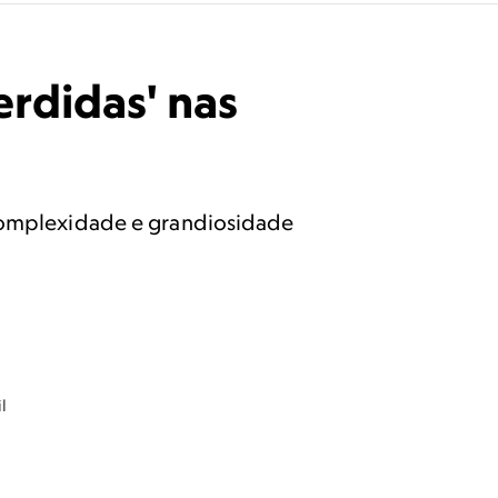
erdidas' nas
 complexidade e grandiosidade
l