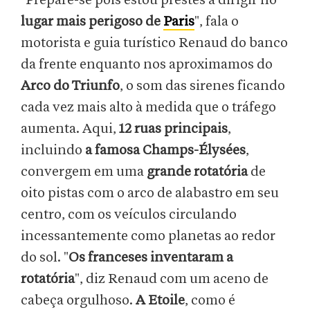
"Prepare-se pois estou prestes a dirigir no
lugar mais perigoso de
Paris
", fala o
motorista e guia turístico Renaud do banco
da frente enquanto nos aproximamos do
Arco do Triunfo
, o som das sirenes ficando
cada vez mais alto à medida que o tráfego
aumenta. Aqui,
12 ruas principais
,
incluindo
a famosa Champs-Élysées
,
convergem em uma
grande rotatória
de
oito pistas com o arco de alabastro em seu
centro, com os veículos circulando
incessantemente como planetas ao redor
do sol. "
Os franceses inventaram a
rotatória
", diz Renaud com um aceno de
cabeça orgulhoso.
A Etoile
, como é