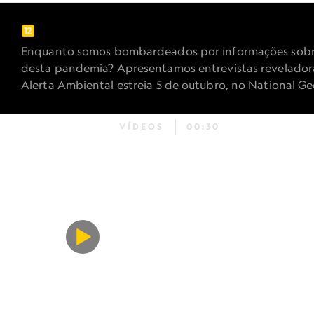
C
Enquanto somos bombardeados por informações sobre 
desta pandemia? Apresentamos entrevistas reveladoras c
Alerta Ambiental estreia 5 de outubro, no National G
VÍDEOS
00:30
Coronavírus
Geographic
Foi o comportamento humano que nos 
National Geographic.