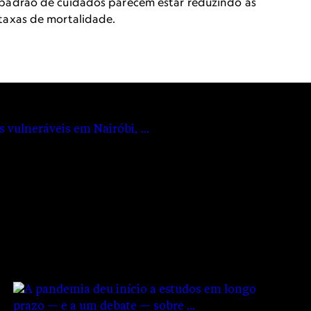
itativamente
padrão de cuidados parecem estar reduzindo as
taxas de mortalidade.
 mortes, diz
l Gates. A cooperação é a chave para