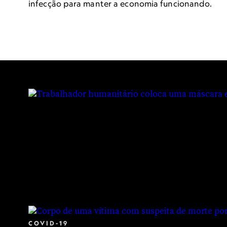
Covid-19: di
infecção para manter a economia funcionando.
evitaria cen
relatório
A pandemia reverteu anos de progress
voltar ao caminho do desenvolviment
COVID-19