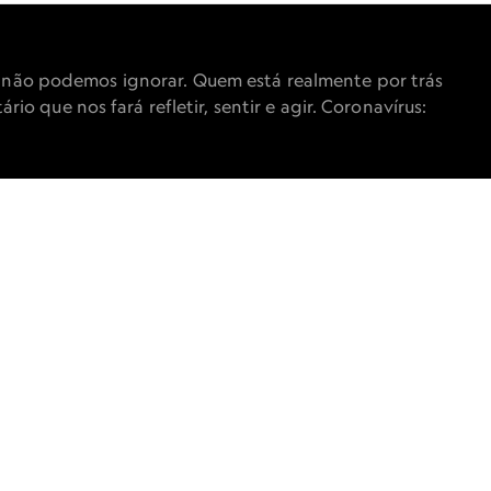
TA
 não podemos ignorar. Quem está realmente por trás
 que nos fará refletir, sentir e agir. Coronavírus:
 no National
treia 5 de outubro, às 21h, no