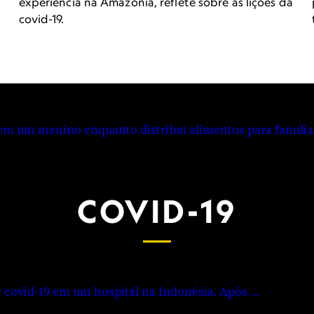
stribuir vacinas equ
experiência na Amazônia, reflete sobre as lições da
covid-19.
tenas de milhares de
o global, de acordo com o relatório anual da Fundação Bil
o.
COVID-19