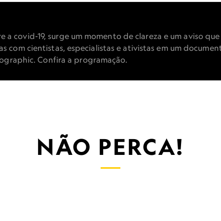
ORONAVÍRUS: ALER
AMBIENTAL
a covid-19, surge um momento de clareza e um aviso que
om cientistas, especialistas e ativistas em um documentário
eographic. Confira a programação.
: Alerta Ambiental,
NÃO PERCA!
levou a essa pandemia - e os cientistas explicam como. Es