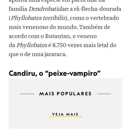
aponta uma espécie em particular da
família
Dendrobatidae
: a rã-flecha-dourada
(
Phyllobates terribilis
), como o vertebrado
mais venenoso do mundo. Também de
acordo com o Butantan, o veneno
da
Phyllobates
é 8.750 vezes mais letal do
que o de uma jararaca.
Candiru, o “peixe-vampiro”
MAIS POPULARES
VEJA MAIS