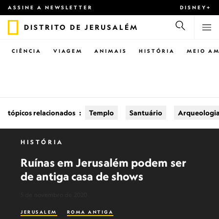
ASSINE A NEWSLETTER
DISNEY+
DISTRITO DE JERUSALÉM
CIÊNCIA
VIAGEM
ANIMAIS
HISTÓRIA
MEIO AM
tópicos relacionados
:
Templo
Santuário
Arqueologi
HISTÓRIA
Ruínas em Jerusalém podem ser
de antiga casa de shows
5 de novembro de 2020
JERUSALEM
ROMA ANTIGA