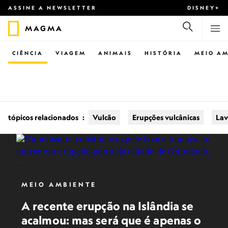
ASSINE A NEWSLETTER
DISNEY+
MAGMA
CIÊNCIA
VIAGEM
ANIMAIS
HISTÓRIA
MEIO AM
tópicos relacionados
:
Vulcão
Erupções vulcânicas
Lav
MEIO AMBIENTE
A recente erupção na Islândia se
acalmou: mas será que é apenas o