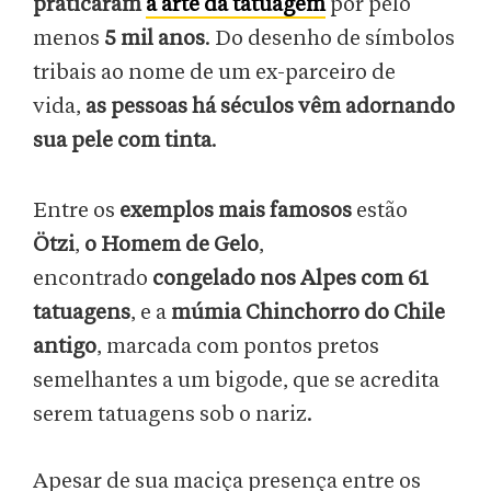
praticaram
a arte da tatuagem
por pelo
menos
5 mil anos
. Do desenho de símbolos
tribais ao nome de um ex-parceiro de
vida,
as pessoas há séculos vêm adornando
sua pele com tinta
.
Entre os
exemplos mais famosos
estão
Ötzi
,
o Homem de Gelo
,
encontrado
congelado nos Alpes com 61
tatuagens
, e a
múmia Chinchorro do Chile
antigo
, marcada com pontos pretos
semelhantes a um bigode, que se acredita
serem tatuagens sob o nariz.
Apesar de sua maciça presença entre os