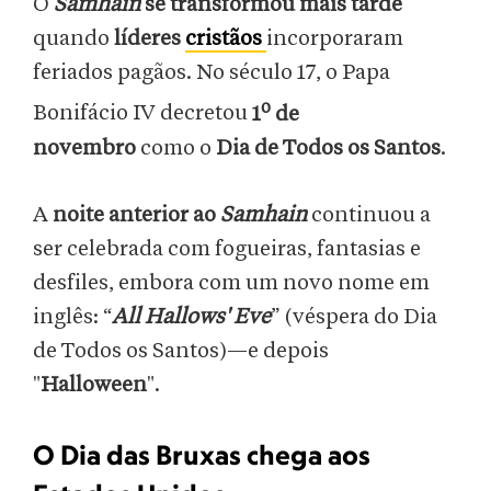
O
Samhain
se transformou mais tarde
quando
líderes
cristãos
incorporaram
feriados pagãos. No século 17, o Papa
o
Bonifácio IV decretou
1
de
novembro
como o
Dia de Todos os Santos
.
A
noite anterior ao
Samhain
continuou a
ser celebrada com fogueiras, fantasias e
desfiles, embora com um novo nome em
inglês: “
All Hallows' Eve
” (véspera do Dia
de Todos os Santos)—e depois
"
Halloween
".
O Dia das Bruxas chega aos