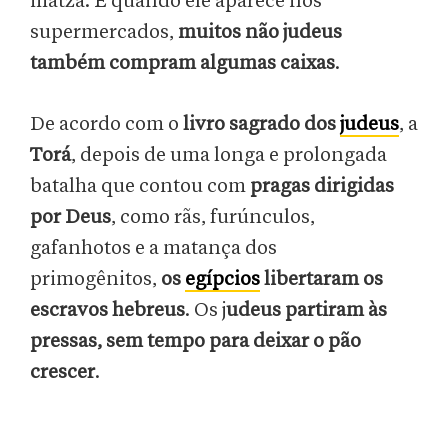
matzá. E quando ele aparece nos
supermercados,
muitos não judeus
também compram algumas caixas
.
De acordo com o
livro sagrado dos
judeus
, a
Torá
, depois de uma longa e prolongada
batalha que contou com
pragas dirigidas
por Deus
, como rãs, furúnculos,
gafanhotos e a matança dos
primogênitos,
os
egípcios
libertaram os
escravos hebreus
. Os j
udeus partiram às
pressas, sem tempo para deixar o pão
crescer
.