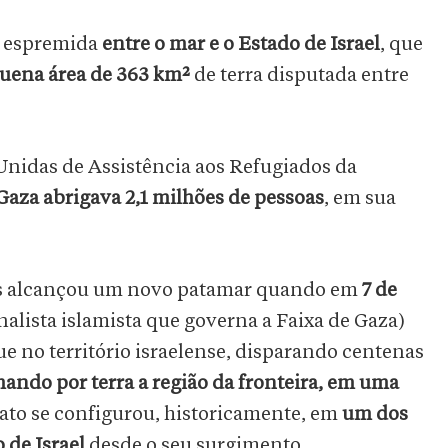
, espremida
entre o mar e o Estado de Israel
, que
uena área de 363 km²
de terra disputada entre
nidas de Assistência aos Refugiados da
Gaza abrigava 2,1 milhões de pessoas
, em sua
rios alcançou um novo patamar quando em
7 de
alista islamista que governa a Faixa de Gaza)
e no território israelense, disparando centenas
ando por terra a região da fronteira, em uma
 ato se configurou, historicamente, em
um dos
 de Israel
desde o seu surgimento.