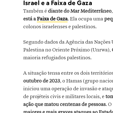
Israel e a Faixa de Gaza
Também é
diante do Mar Mediterrâneo
está a
Faixa de Gaza
. Ela ocupa uma
peq
colonos israelenses e palestinos.
Segundo dados da Agência das Nações U
Palestina no Oriente Próximo (Unrwa),
maioria refugiados palestinos.
A situação tensa entre os dois territó
outubro de 2023
, o Hamas (grupo nacion
iniciou uma operação de invasão e ataqu
de projéteis civis e militares locais, e
tom
ação que matou centenas de pessoas
. O
maiores e mais graves ataques ao Estado