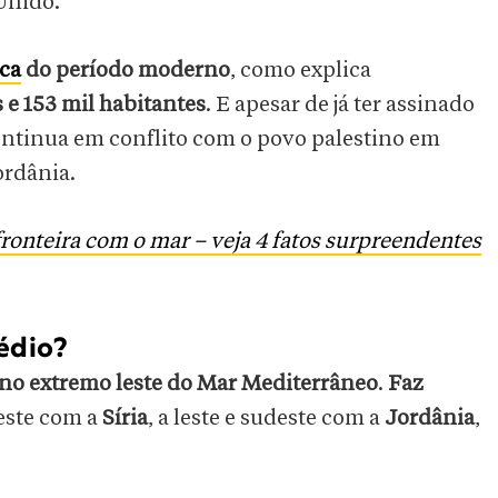
Unido.
ica
do período moderno
, como explica
 e 153 mil habitantes
. E apesar de já ter assinado
ontinua em conflito com o povo palestino em
jordânia.
ronteira com o mar – veja 4 fatos surpreendentes
édio?
 no extremo leste do Mar Mediterrâneo
.
Faz
deste com a
Síria
, a leste e sudeste com a
Jordânia
,
.