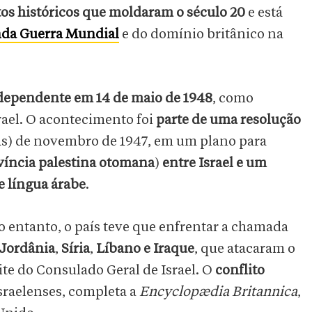
os históricos que moldaram o século 20
e está
nda Guerra Mundial
e do domínio britânico na
dependente em 14 de maio de 1948
, como
rael. O acontecimento foi
parte de uma resolução
s) de novembro de 1947, em um plano para
víncia palestina otomana
)
entre Israel e um
e língua árabe
.
no entanto, o país teve que enfrentar a chamada
Jordânia
,
Síria
,
Líbano
e Iraque
, que atacaram o
ite do Consulado Geral de Israel. O
conflito
israelenses, completa a
Encyclopædia Britannica
,