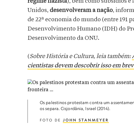
regime nazista
), bem como subsídios e 
Unidos,
desenvolveram a nação
, infor
de 22ª economia do mundo (entre 191 pa
Desenvolvimento Humano (IDH) do Pro
Desenvolvimento da ONU.
(
Sobre História e Cultura, leia também:
cientistas devem descobrir isso em brev
Os palestinos protestam contra um assentamento
os separa. Cisjordânia, Israel (2014).
FOTO DE
JOHN STANMEYER