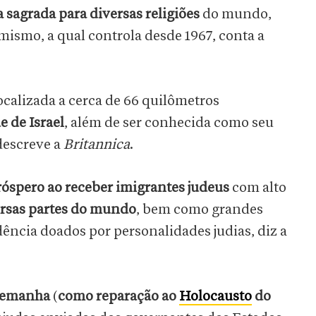
a sagrada para diversas religiões
do mundo,
amismo, a qual controla desde 1967, conta a
ocalizada a cerca de 66 quilômetros
e de Israel
, além de ser conhecida como seu
descreve a
Britannica
.
róspero ao receber imigrantes judeus
com alto
ersas partes do mundo
, bem como grandes
ência doados por personalidades judias, diz a
Alemanha
(
como reparação ao
Holocausto
do