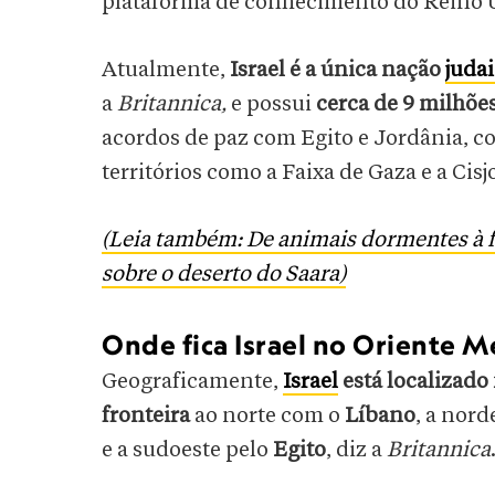
plataforma de conhecimento do Reino 
Atualmente,
Israel é a única nação
juda
a
Britannica,
e possui
cerca de 9 milhões
acordos de paz com Egito e Jordânia, c
territórios como a Faixa de Gaza e a Cis
(Leia também: De animais dormentes à f
sobre o deserto do Saara)
Onde fica Israel no Oriente M
Geograficamente,
Israel
está localizado
fronteira
ao norte com o
Líbano
, a nor
e a sudoeste pelo
Egito
, diz a
Britannica