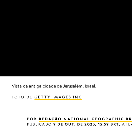
Vista da antiga cidade de Jerusalém, Israel.
FOTO DE
GETTY IMAGES INC
POR
REDAÇÃO NATIONAL GEOGRAPHIC BR
PUBLICADO
9 DE OUT. DE 2023, 15:59 BRT
,
ATU