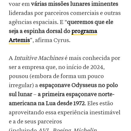
voar em
várias missões lunares iminentes
lideradas por parceiros comerciais e outras
agências espaciais. E “
queremos que ele
seja a espinha dorsal do
programa
Artemis
”, afirma Cyrus.
A
Intuitive Machines
é mais conhecida por
ser a empresa que, no início de 2024,
pousou (embora de forma um pouco
irregular) a
espaçonave Odysseus no polo
sul lunar
–
a primeira espaçonave norte-
americana na Lua desde 1972
. Eles estão
aproveitando essa experiência inestimável
e a de seus parceiros
(incluindo
AVL
,
Boeing
,
Michelin