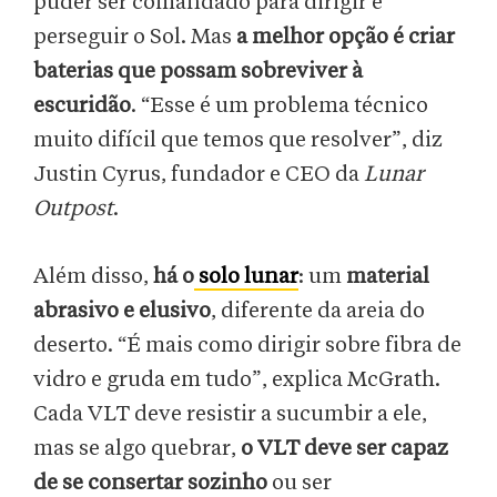
puder ser comandado para dirigir e
perseguir o Sol. Mas
a melhor opção é criar
baterias que possam sobreviver à
escuridão
. “Esse é um problema técnico
muito difícil que temos que resolver”, diz
Justin Cyrus, fundador e CEO da
Lunar
Outpost
.
Além disso,
há o
solo lunar
: um
material
abrasivo e elusivo
, diferente da areia do
deserto. “É mais como dirigir sobre fibra de
vidro e gruda em tudo”, explica McGrath.
Cada VLT deve resistir a sucumbir a ele,
mas se algo quebrar,
o VLT deve ser capaz
de se consertar sozinho
ou ser