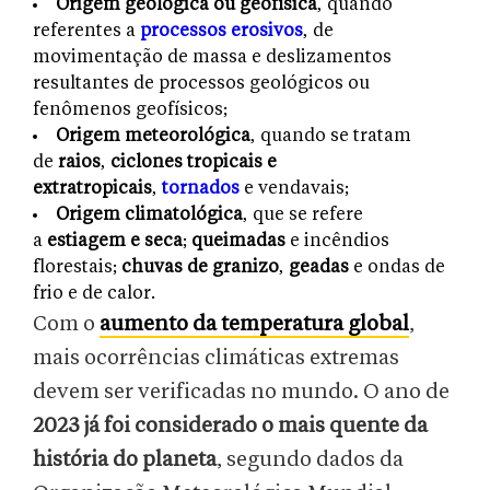
Origem geológica ou geofísica
, quando
referentes a
processos erosivos
, de
movimentação de massa e deslizamentos
resultantes de processos geológicos ou
fenômenos geofísicos;
Origem meteorológica
, quando se tratam
de
raios
,
ciclones tropicais e
extratropicais
,
tornados
e vendavais;
Origem climatológica
, que se refere
a
estiagem e seca
;
queimadas
e incêndios
florestais;
chuvas de granizo
,
geadas
e ondas de
frio e de calor.
Com o
aumento da temperatura global
,
mais ocorrências climáticas extremas
devem ser verificadas no mundo. O ano de
2023 já foi considerado o mais quente da
história do planeta
, segundo dados da